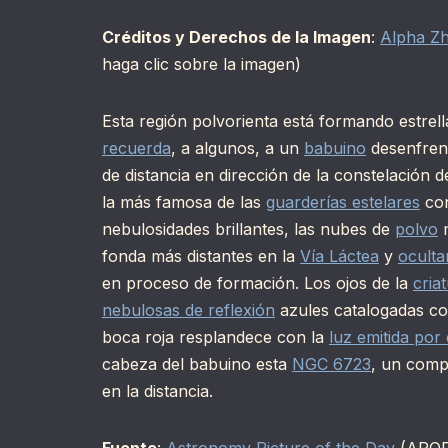
Créditos y Derechos de la Imagen
:
Alpha Z
haga clic sobre la imagen)
Esta región polvorienta está formando estrel
recuerda
, a algunos, a un
babuino
desenfrena
de distancia en dirección de la constelación 
la más famosa de las
guarderías estelares
con
nebulosidades brillantes, las nubes de
polvo
m
fonda más distantes en la
Vía Láctea
y
ocultan
en proceso de formación. Los ojos de la
cria
nebulosas de reflexión
azules catalogadas 
boca roja resplandece con la
luz emitida por
cabeza del babuino esta
NGC 6723
, un comp
en la distancia.