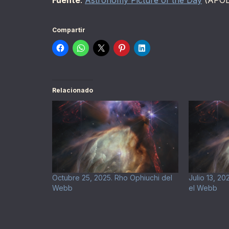
Fuente
:
Astronomy Picture of the Day
(APO
Compartir
Relacionado
Octubre 25, 2025. Rho Ophiuchi del
Julio 13, 2
Webb
el Webb