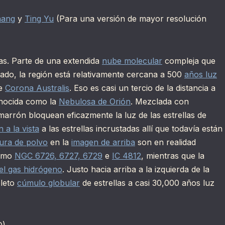
hang
y
Ting Yu
(Para una versión de mayor resolución
las. Parte de una extendida
nube molecular
compleja que
do, la región está relativamente cercana a 500
años luz
de
Corona Australis
. Eso es casi un tercio de la distancia a
ocida como la
Nebulosa de Orión
. Mezclada con
arrón bloquean eficazmente la luz de las estrellas de
 a la vista
a las estrellas incrustadas allí que todavía están
tura de polvo
en la
imagen de arriba
son en realidad
como
NGC 6726, 6727, 6729
e
IC 4812
, mientras que la
 el gas hidrógeno
. Justo hacia arriba a la izquierda de la
leto
cúmulo globular
de estrellas a casi 30,000 años luz