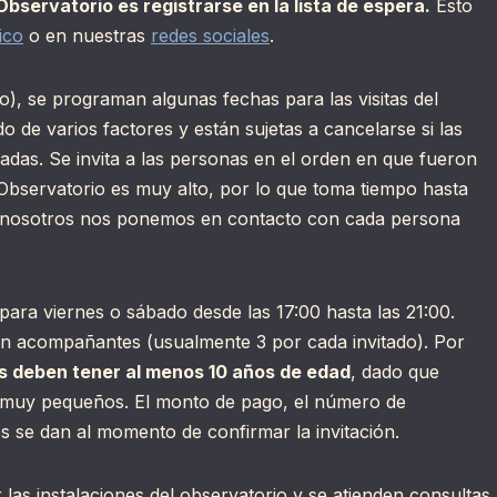
 Observatorio es registrarse en la lista de espera.
Esto
ico
o en nuestras
redes sociales
.
), se programan algunas fechas para las visitas del
 de varios factores y están sujetas a cancelarse si las
das. Se invita a las personas en el orden en que fueron
 el Observatorio es muy alto, por lo que toma tiempo hasta
a, nosotros nos ponemos en contacto con cada persona
para viernes o sábado desde las 17:00 hasta las 21:00.
ven acompañantes (usualmente 3 por cada invitado). Por
es deben tener al menos 10 años de edad
, dado que
os muy pequeños. El monto de pago, el número de
s se dan al momento de confirmar la invitación.
r las instalaciones del observatorio y se atienden consultas