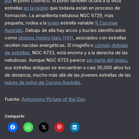
por
el polvo cósmico. El polvo también oculta a la vista
estrellas
en la región
que todavía están en proceso de
formación. La amarillenta nebulosa NGC 6729, más
pequeña, rodea a la
joven
estrella variable
R Coronae
Australis
. Debajo de ella hay arcos y bucles identificados
como
objetos Herbig Haro (HH)
, asociados con estrellas
reciñen nacidas energéticas. El magnífico
cúmulo globular
de estrellas
, NGC 6723, está encima y a la derecha de las
nebulosas. Aunque NGC 6723 parece
ser parte del grupo
,
sus estrellas antiguas se encuentran a casi 30,000 años luz
de distancia, mucho más allá de las jóvenes estrellas de las
nubes de polvo de Corona Australis
.
Fuente:
Astronomy Picture of the Day
.
Compartir