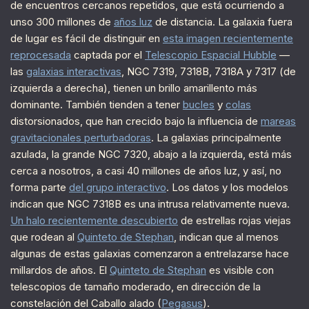
de encuentros cercanos repetidos, que está ocurriendo a
unso 300 millones de
años luz
de distancia. La galaxia fuera
de lugar es fácil de distinguir en
esta imagen recientemente
reprocesada
captada por el
Telescopio Espacial Hubble
—
las
galaxias interactivas
, NGC 7319, 7318B, 7318A y 7317 (de
izquierda a derecha), tienen un brillo amarillento más
dominante. También tienden a tener
bucles
y
colas
distorsionados, que han crecido bajo la influencia de
mareas
gravitacionales perturbadoras
. La galaxias principalmente
azulada, la grande NGC 7320, abajo a la izquierda, está más
cerca a nosotros, a casi 40 millones de años luz, y así, no
forma parte
del grupo interactivo
. Los datos y los modelos
indican que NGC 7318B es una intrusa relativamente nueva.
Un halo recientemente descubierto
de estrellas rojas viejas
que rodean al
Quinteto de Stephan
, indican que al menos
algunas de estas galaxias comenzaron a entrelazarse hace
millardos de años. El
Quinteto de Stephan
es visible con
telescopios de tamaño moderado, en dirección de la
constelación del Caballo alado (
Pegasus
).