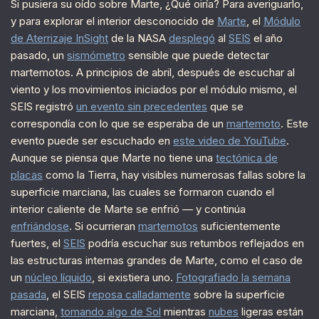
Si pusiera su oído sobre Marte, ¿Qué oiría? Para averiguarlo,
y para explorar el interior desconocido de
Marte
, el
Módulo
de Aterrizaje InSight
de la NASA
desplegó
al
SEIS
el año
pasado, un
sismómetro
sensible que puede detectar
martemotos. A principios de abril, después de escuchar al
viento y los movimientos iniciados por el módulo mismo, el
SEIS registró
un evento sin precedentes
que se
correspondía con lo que se esperaba de un
martemoto
. Este
evento puede ser escuchado en
este video de YouTube
.
Aunque se piensa que Marte no tiene una
tectónica de
placas
como la Tierra, hay visibles numerosas fallas sobre la
superficie marciana, las cuales se formaron cuando el
interior caliente de Marte se enfrió — y continúa
enfriándose
. Si ocurrieran
martemotos
suficientemente
fuertes, el
SEIS
podría escuchar sus retumbos reflejados en
las estructuras internas grandes de Marte, como el caso de
un
núcleo líquido
, si existiera uno.
Fotografiado la semana
pasada
, el SEIS
reposa calladamente
sobre la superficie
marciana,
tomando algo de Sol
mientras
nubes
ligeras están