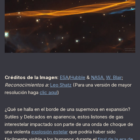
Créditos de la Imagen
:
ESA
/
Hubble
&
NASA
,
W. Blair
;
Reconocimientos a:
Leo Shatz
(Para una versión de mayor
resolución haga
clic aquí
)
¿Qué se halla en el borde de una supernova en expansión?
Sutiles y Delicados en apariencia, estos listones de gas
interestelar impactado son parte de una onda de choque de
una violenta
explosión estelar
que podría haber sido
fácilmente visible a los humanos durante el
final de la era de