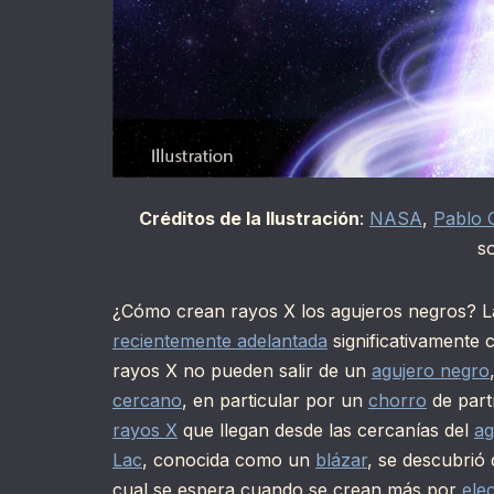
Créditos de la Ilustración
:
NASA
,
Pablo 
s
¿Cómo crean rayos X los agujeros negros? La
recientemente adelantada
significativamente 
rayos X no pueden salir de un
agujero negro
cercano
, en particular por un
chorro
de part
rayos X
que llegan desde las cercanías del
ag
Lac
, conocida como un
blázar
, se descubrió
cual se espera cuando se crean más por
ele