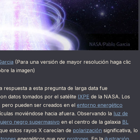
Garcia
(Para una versión de mayor resolución haga clic
obre la imagen)
 respuesta a esta pregunta de larga data fue
con datos tomados por el satélite
IXPE
de la NASA. Los
, pero pueden ser creados en el
entorno energético
ículas moviéndose hacia afuera. Observando la
luz de
ujero negro supermasivo
en el centro de la galaxia
BL
 que estos rayos X carecían de
polarización
significativa, lo
ctrones
energéticos que por
protones
. En la
ilustración