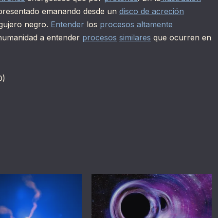
presentado emanando desde un
disco de acreción
gujero negro.
Entender
los
procesos altamente
 humanidad a entender
procesos
similares
que ocurren en
D)