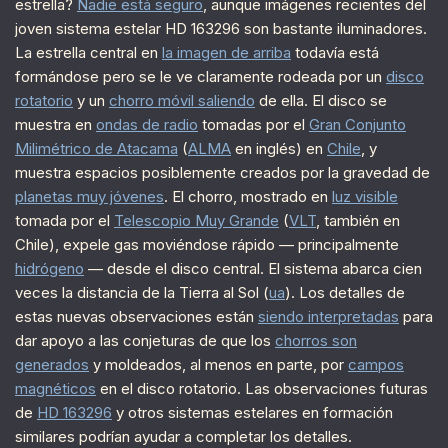
estrella?
Nadie está seguro
, aunque imágenes recientes del
joven sistema estelar HD 163296 son bastante iluminadores.
La estrella central en
la imagen de arriba
todavía está
formándose pero se le ve claramente rodeada por un
disco
rotatorio
y un
chorro móvil saliendo
de ella. El disco se
muestra en
ondas de radio
tomadas por el
Gran Conjunto
Milimétrico de Atacama
(
ALMA
en inglés) en
Chile
, y
muestra espacios posiblemente creados por la gravedad de
planetas muy jóvenes
. El chorro, mostrado en
luz visible
tomada por el
Telescopio Muy Grande
(
VLT
, también en
Chile), expele gas moviéndose rápido — principalmente
hidrógeno
— desde el disco central. El sistema abarca cien
veces la distancia de la Tierra al Sol (
ua
). Los detalles de
estas nuevas observaciones están
siendo interpretadas
para
dar apoyo a las conjeturas de que los
chorros son
generados
y moldeados, al menos en parte, por
campos
magnéticos
en el disco rotatorio. Las observaciones futuras
de
HD 163296
y otros sistemas estelares en formación
similares podrían ayudar a completar los detalles.