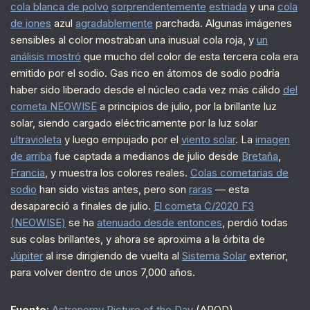
cola blanca de polvo
sorprendentemente
estriada
y una
cola
de iones
azul
agradablemente
parchada. Algunas imágenes
sensibles al color mostraban una inusual cola roja, y
un
análisis mostró
que mucho del color de esta tercera cola era
emitido por el sodio. Gas rico en átomos de sodio podría
haber sido liberado desde el núcleo cada vez más cálido
del
cometa NEOWISE
a principios de julio, por la brillante luz
solar, siendo cargado eléctricamente por la luz solar
ultravioleta
y luego empujado por el
viento solar
. La
imagen
de arriba
fue captada a medianos de julio desde
Bretaña
,
Francia
, y muestra los colores reales.
Colas cometarias de
sodio
han sido vistas antes, pero son
raras
— esta
desapareció a finales de julio.
El cometa C/2020 F3
(NEOWISE)
se ha
atenuado desde entonces
, perdió todas
sus colas brillantes, y ahora se aproxima a la órbita de
Júpiter
al irse dirigiendo de vuelta al
Sistema Solar
exterior,
para volver dentro de unos 7,000 años.
Fuente
:
Astronomy Picture of the Day
(APOD).