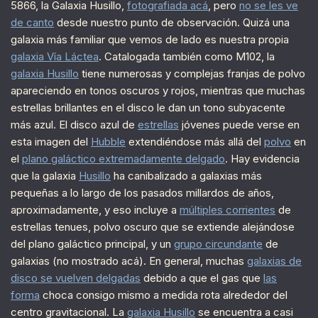
5866, la Galaxia Husillo,
fotografiada acá
, pero
no se les ve
de canto
desde nuestro punto de observación. Quizá una
galaxia más familiar que vemos de lado es nuestra propia
galaxia Vía Láctea
. Catalogada también como M102, la
galaxia Husillo
tiene numerosas y complejas franjas de polvo
apareciendo en tonos oscuros y rojos, mientras que muchas
estrellas brillantes en el disco le dan un tono subyacente
más azul. El disco azul de
estrellas
jóvenes puede verse en
esta imagen del
Hubble
extendiéndose más allá del
polvo
en
el
plano galáctico extremadamente delgado
. Hay evidencia
que la galaxia
Husillo
ha canibalizado a galaxias más
pequeñas a lo largo de los pasados millardos de años,
aproximadamente, y eso incluye a
múltiples corrientes
de
estrellas tenues, polvo oscuro que se extiende alejándose
del plano galáctico principal, y un
grupo circundante
de
galaxias (no mostrado acá). En general, muchas
galaxias de
disco se vuelven delgadas
debido a que el gas que
las
forma
choca consigo mismo a medida rota alrededor del
centro gravitacional. La
galaxia Husillo
se encuentra a casi