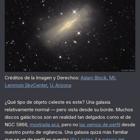
Créditos de la Imagen y Derechos:
Adam Block
,
Mt.
Lemmon SkyCenter
,
U. Arizona
¿Qué tipo de objeto celeste es este? Una galaxia
relativamente normal — pero vista desde su borde. Muchos
discos galácticos son en realidad tan delgados como el de
NGC 5866,
mostrada acá
, pero no
las vemos de perfil
desde
nuestro punto de vigilancia. Una galaxia quizá más familiar
que se ve de perfil es nuestra
Vía Láctea
. La
galaxia del