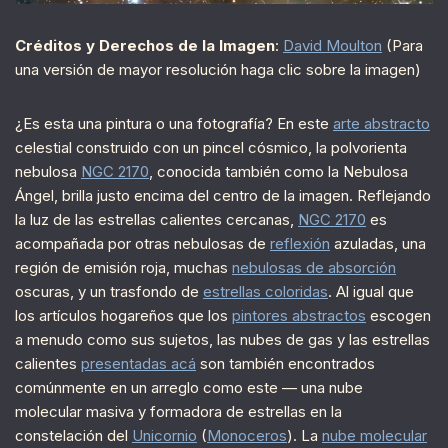
Créditos y Derechos de la Imagen
:
David Moulton
(Para
una versión de mayor resolución haga clic sobre la imagen)
¿Es esta una pintura o una fotografía? En este
arte abstracto
celestial construido con un pincel cósmico, la polvorienta
nebulosa
NGC 2170
, conocida también como la Nebulosa
Ángel, brilla justo encima del centro de la imagen. Reflejando
la luz de las estrellas calientes cercanas,
NGC 2170
es
acompañada por otras nebulosas de
reflexión
azuladas, una
región de emisión roja, muchas
nebulosas de absorción
oscuras, y un trasfondo de
estrellas coloridas
. Al igual que
los artículos hogareños que los
pintores abstractos
escogen
a menudo como sus sujetos, las nubes de gas y las estrellas
calientes
presentadas acá
son también encontrados
comúnmente en un arreglo como este — una nube
molecular masiva y formadora de estrellas en la
constelación del
Unicornio
(
Monoceros
). La
nube molecular