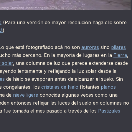
o
(Para una versión de mayor resolución haga clic sobre
cá
)
Lo que está fotografiado acá no son
auroras
sino
pilares
cho más cercano. En la mayoría de lugares en la
Tierra
,
r solar
, una columna de luz que parece extenderse desde
yendo lentamente y reflejando la luz solar desde la
les
de hielo se evaporan antes de alcanzar el suelo. Sin
 congelantes, los
cristales de hielo
flotantes
planos
rma de
nieve ligera
conocida algunas veces como una
pueden entonces reflejar las luces del suelo en columnas no
ba fue tomada el mes pasado a través de los
Pastizales