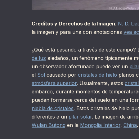
Créditos y Derechos de la Imagen
:
N. D. Lia
la imagen y para una con anotaciones
vea a
¿Qué está pasando a través de este campo? 
de luz
aledaños, un fenómeno típicamente mu
un observador afortunado puede ver un
pila
el
Sol
causado por
cristales de hielo
planos ca
atmósfera superior
. Usualmente, estos
crista
embargo, durante momentos de temperaturas
pueden formarse cerca del suelo en una fo
niebla de cristales
. Estos cristales de hielo 
diferentes a un
pilar solar
. La imagen de arri
Wulan Butong
en la
Mongolia Interior
,
China
.