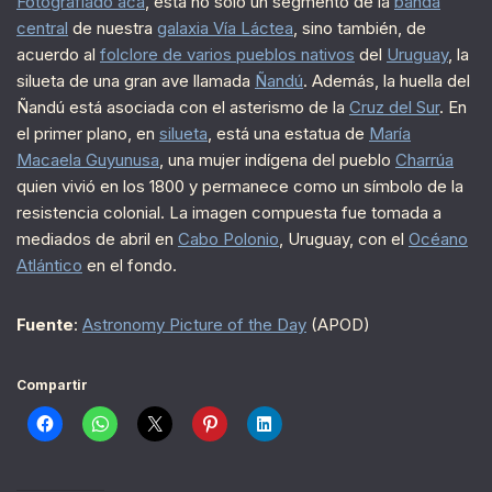
Fotografiado acá
, está no sólo un segmento de la
banda
central
de nuestra
galaxia Vía Láctea
, sino también, de
acuerdo al
folclore de varios pueblos nativos
del
Uruguay
, la
silueta de una gran ave llamada
Ñandú
. Además, la huella del
Ñandú está asociada con el asterismo de la
Cruz del Sur
. En
el primer plano, en
silueta
, está una estatua de
María
Macaela Guyunusa
, una mujer indígena del pueblo
Charrúa
quien vivió en los 1800 y permanece como un símbolo de la
resistencia colonial. La imagen compuesta fue tomada a
mediados de abril en
Cabo Polonio
, Uruguay, con el
Océano
Atlántico
en el fondo.
Fuente
:
Astronomy Picture of the Day
(APOD)
Compartir