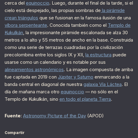
cerca del
equinoccio
. Luego, durante el final de la tarde, si el
cielo está despejado, las propias sombras de
la pirámide
crean triángulos
que se fusionan en la famosa ilusión de una
víbora serpenteante
. Conocida también como el
Templo de
Kukulkán
, la impresionante pirámide escalonada se alza 30
metros a lo alto y 55 metros de ancho en la base. Construida
como una serie de terrazas cuadradas por la civilización
precolombina entre los siglos IX y XII,
la estructura
puede
usarse como un calendario y es notable por sus
alineamientos astronómicos
. La imagen compuesta de arriba
fue captada en 2019 con
Júpiter y Saturno
enmarcando a la
banda central en diagonal de nuestra
galaxia Vía Láctea
. El
día de mañana marca otro
equinoccio
— no sólo en el
Templo de Kukulkán, sino
en todo el planeta Tierra
.
Fuente
:
Astronomy Picture of the Day
(APOD)
Compartir