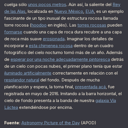
cuelga sólo
unos pocos metros
. Aún así, la saliente del
Rey
de las Alas
, localizada en
Nuevo México
,
EUA
, es un ejemplo
fascinante de un tipo inusual de estructura rocosa llamada
torre rocosa (
hoodoo
en inglés). Las
torres rocosas
pueden
formarse
cuando una capa de roca dura recubre a una capa
de roca más suave
erosionada
. Imaginar los detalles de
incorporar a
esta chimenea rocosa
dentro de un cuadro
fotográfico del cielo nocturno tomó más de un año. Además
de
esperar por una noche adecuadamente pintoresca
detrás
de un cielo con pocas nubes, el primer plano tenía que estar
iluminado artificialmente
correctamente en relación con el
resplandor natural
del fondo. Después de mucha
planificación y espera, la toma final,
presentada acá
, fue
registrada en mayo de 2016. Imitando a la barra horizontal, el
cielo de fondo presenta a la banda de nuestra
galaxia Vía
Láctea
extendiéndose por encima.
Fuente
:
Astronomy Picture of the Day
(APOD)