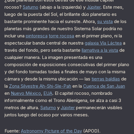
rocoso?
Saturno
(abajo a la izquierda) y
Júpiter
. Este mes,
luego de la puesta del Sol, el brillante dúo planetario es
bastante prominente hacia el sureste. Ahora,
su vista
de los
planetas más grandes de nuestro Sistema Solar podría no
incluir una
pintoresca
torre rocosa
en el primer plano, ni la
espectacular banda central de nuestra
galaxia Vía Láctea
a
través del fondo, pero sería bastante
llamativa a la vista
de
cualquier manera. La imagen presentada es una
composición de exposiciones consecutivas del primer plano
y del fondo tomadas todas a finales de mayo con la misma
cámara y desde la misma ubicación — las
tierras baldías
de
la
Zona Silvestre Ah-Shi-Sle-Pah
en la
Cuenca de San Juan
en
Nuevo México
,
EUA
. El capitel rocoso, nombrado
informalmente como el Trono Alienígena, se alza a casi 3
metros de altura.
Saturno
y
Júpiter
permanecerán visibles
juntos luego del ocaso por varios meses.
Fuente:
Astronomy Picture of the Day
(APOD).