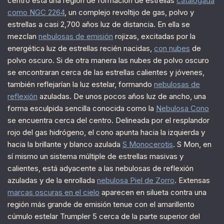
centro está una región de formación de estrellas
catalogada
como NGC 2264
, un complejo revoltijo de gas, polvo y
estrellas a casi 2,700 años luz de distancia. En ella se
mezclan
nebulosas de emisión
rojizas, excitadas por la
energética luz de estrellas recién nacidas,
con nubes
de
polvo oscuro. Si de otra manera las nubes de polvo oscuro
se encontraran cerca de las estrellas calientes y jóvenes,
también reflejarían la luz estelar, formando
nebulosas de
reflexión
azuladas. De unos pocos años luz de ancho, una
forma esculpida sencilla conocida como la
Nebulosa Cono
se encuentra cerca del centro. Delineada por el resplandor
rojo del gas hidrógeno, el cono apunta hacia la izquierda y
hacia la brillante y blanco azulada
S Monocerotis
. S Mon, en
sí mismo un sistema múltiple de estrellas masivas y
calientes, está adyacente a las nebulosas de reflexión
azuladas y de la enrollada
nebulosa Piel de Zorro
. Extensas
marcas oscuras en el cielo
aparecen en silueta contra una
región más grande de emisión tenue con el amarillento
cúmulo estelar Trumpler 5 cerca de la parte superior del