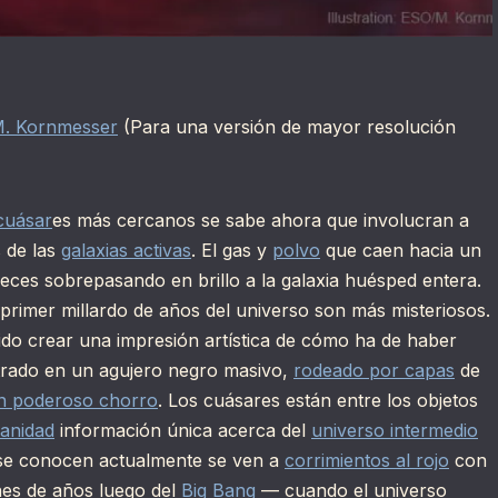
. Kornmesser
(Para una versión de mayor resolución
cuásar
es más cercanos se sabe ahora que involucran a
 de las
galaxias activas
. El gas y
polvo
que caen hacia un
eces sobrepasando en brillo a la galaxia huésped entera.
primer millardo de años del universo son más misteriosos.
tido crear una impresión artística de cómo ha de haber
trado en un agujero negro masivo,
rodeado por capas
de
n poderoso chorro
. Los cuásares están entre los objetos
anidad
información única acerca del
universo intermedio
 se conocen actualmente se ven a
corrimientos al rojo
con
nes de años luego del
Big Bang
— cuando el universo