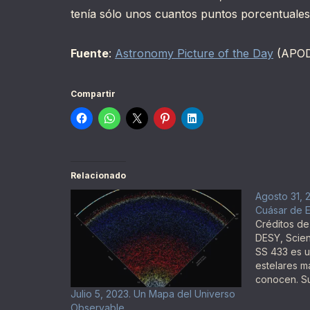
tenía sólo unos cuantos puntos porcentuales
Fuente
:
Astronomy Picture of the Day
(APO
Compartir
Relacionado
Agosto 31, 
Cuásar de Es
Créditos de
DESY, Scie
SS 433 es u
estelares m
conocen. S
surge de su
Julio 5, 2023. Un Mapa del Universo
de estrellas
Observable