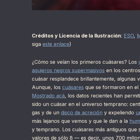
Créditos y Licencia de la Ilustración
:
ESO
,
M
siga
este enlace
)
¿Cómo se veían los primeros cuásares? Los
agujeros negros supermasivos
en los centros
cuásar resplandece brillantemente, algunas v
Aunque, los
cuásares
que se formaron en el 
Mostrado acá
, los datos recientes han permi
sido un cuásar en el universo temprano: cen
gas y de un
disco de acreción
y expeliendo
u
más lejanos que vemos y que le dan a la
hum
y temprano. Los cuásares más antiguos que
valores de sólo 8 — es decir, unos 700 millo