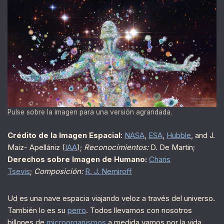
Pulse sobre la imagen para una versión agrandada.
Crédito de la Imagen Espacial
:
NASA
,
ESA
,
Hubble
, and J.
Maiz- Apellániz (
IAA
);
Reconocimientos:
D. De Martin;
Derechos sobre Imagen de Humano:
Charis
Tsevis
;
Composición:
R. J. Nemiroff
Ud es una nave espacia viajando veloz a través del universo.
También lo es su
perro
. Todos llevamos con nosotros
billones de
microorganismos
a medida vamos por la vida.