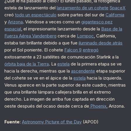
¿Qué le ha pasado al cielo? El lunes pasado, la fotogénica
estela de lanzamiento del
lanzamiento de un cohete
SpaceX
creó
todo un espectáculo
sobre partes del sur de
California
y
Arizona
. Viéndose a veces como un
gigantesco pez
espacial
, el impresionante lanzamiento desde la
Base de la
Fuerza Aérea Vandenberg
cerca de
Lompoc
, California,
estaba tan brillante debido a que fue
iluminado desde atrás
por el Sol poniente. El cohete
Falcon 9
entregó
exitosamente a 23 satélites de comunicación Starlink a la
órbita baja de la Tierra
. La
estela
de la primera etapa se ve
hacia la derecha, mientras que la
ascendente
etapa superior
del cohete se ve en el ápice de la
estela
hacia la izquierda.
Venus aparece en la parte superior de este cuadro, mientras
que una brillante lámpara callejera brilla en el extremo
derecho. La imagen de arriba fue captada en dirección
oeste después del ocaso desde cerca de
Phoenix
, Arizona.
Fuente
:
Astronomy Picture of the Day
(APOD)