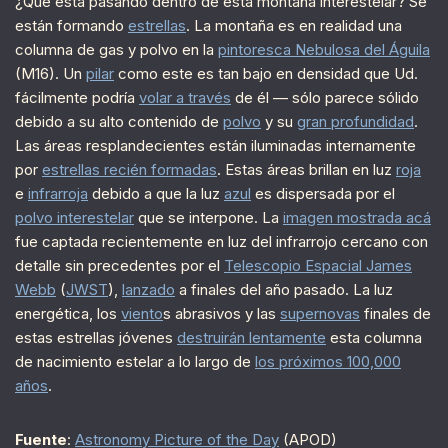
¿Qué está pasando dentro de esta montaña interestelar? Se
están formando
estrellas
. La montaña es en realidad una
columna de gas y polvo en la
pintoresca Nebulosa del Águila
(M16). Un
pilar
como este es tan bajo en densidad que Ud.
fácilmente podría
volar a través
de él — sólo parece sólido
debido a su alto contenido de
polvo
y su
gran profundidad
.
Las áreas resplandecientes están iluminadas internamente
por
estrellas recién formadas
. Estas áreas brillan en luz
roja
e
infrarroja
debido a que la luz
azul
es dispersada por el
polvo interestelar
que se interpone. La
imagen mostrada acá
fue captada recientemente en luz del infrarrojo cercano con
detalle sin precedentes por el
Telescopio Espacial James
Webb
(
JWST
),
lanzado
a finales del año pasado. La luz
energética, los
viento
s abrasivos y las
supernovas
finales de
estas estrellas jóvenes
destruirán lentamente
esta columna
de nacimiento estelar a lo largo de
los próximos 100,000
años
.
Fuente
:
Astronomy Picture of the Day
(APOD)