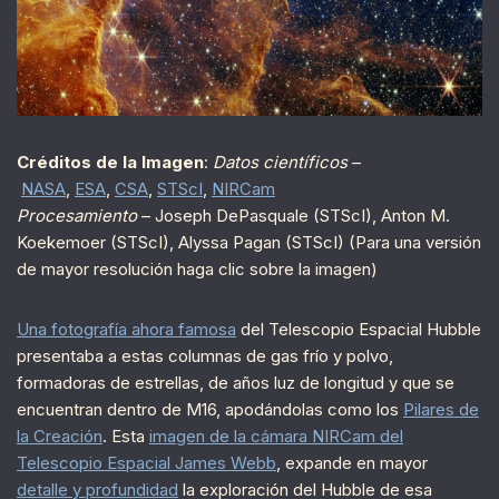
Créditos de la Imagen
:
Datos científicos
–
NASA
,
ESA
,
CSA
,
STScI
,
NIRCam
Procesamiento
– Joseph DePasquale (STScI), Anton M.
Koekemoer (STScI), Alyssa Pagan (STScI) (Para una versión
de mayor resolución haga clic sobre la imagen)
Una fotografía ahora famosa
del Telescopio Espacial Hubble
presentaba a estas columnas de gas frío y polvo,
formadoras de estrellas, de años luz de longitud y que se
encuentran dentro de M16, apodándolas como los
Pilares de
la Creación
. Esta
imagen de la cámara NIRCam del
Telescopio Espacial James Webb
, expande en mayor
detalle y profundidad
la exploración del Hubble de esa