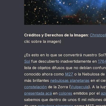
Créditos y Derechos de la Imagen
:
Christop
clic sobre la imagen)
¿Es esto en lo que se convertirá nuestro Sol?
Sol
fue descubierto inadvertidamente en
176
lista de objetos difusos que no debían confund
conocido ahora como
M27
o la Nebulosa de
más brillantes
nebulosas planetarias
en el cie
constelación
de la Zorra (
Vulpecula
). A la l
presentada acá
en
colores
emitidos por el
az
sabemos que dentro de unos 6 mil millones 
de una
nebulosa planetaria
como M27, mientra