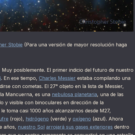
her Stobie
(Para una versión de mayor resolución haga
 Muy posiblemente. El primer indicio del futuro de nuestro
4
. En ese tiempo,
Charles Messier
estaba compilando una
irse con cometas. El 27° objeto en la lista de Messier,
 la Mancuerna, es una
nebulosa planetaria
, una de las
lo y visible con binoculares en dirección de la
uz le toma casi 1000 años alcanzarnos desde M27,
ufre
(rojo),
hidrógeno
(verde) y
oxígeno
(azul). Ahora
de años,
nuestro Sol
arrojará sus gases exteriores
dentro
s que su centro remanente se convertirá en una estrella