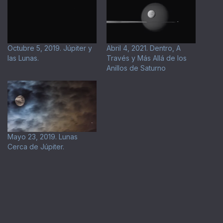
Octubre 5, 2019. Júpiter y
Abril 4, 2021. Dentro, A
las Lunas.
Través y Más Allá de los
Anillos de Saturno
Mayo 23, 2019. Lunas
Cerca de Júpiter.