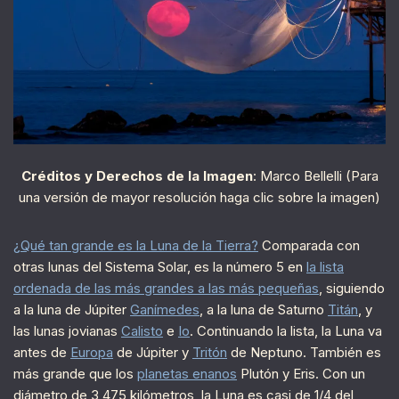
Créditos y Derechos de la Imagen
: Marco Bellelli (Para
una versión de mayor resolución haga clic sobre la imagen)
¿Qué tan grande es la Luna de la Tierra?
Comparada con
otras lunas del Sistema Solar, es la número 5 en
la lista
ordenada de las más grandes a las más pequeñas
, siguiendo
a la luna de Júpiter
Ganímedes
, a la luna de Saturno
Titán
, y
las lunas jovianas
Calisto
e
Io
. Continuando la lista, la Luna va
antes de
Europa
de Júpiter y
Tritón
de Neptuno. También es
más grande que los
planetas enanos
Plutón y Eris. Con un
diámetro de 3,475 kilómetros, la Luna es casi de 1/4 del