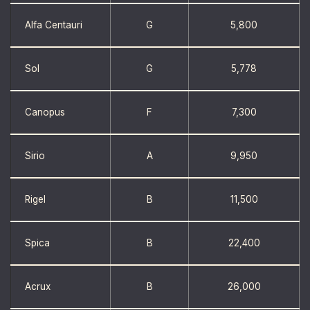
Alfa Centauri
G
5,800
Sol
G
5,778
Canopus
F
7,300
Sirio
A
9,950
Rigel
B
11,500
Spica
B
22,400
Acrux
B
26,000