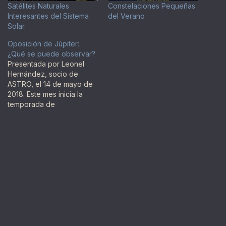
Satélites Naturales
Constelaciones Pequeñas
Interesantes del Sistema
del Verano
Solar.
Oposición de Júpiter:
¿Qué se puede observar?
Presentada por Leonel
Hernández, socio de
ASTRO, el 14 de mayo de
2018. Este mes inicia la
temporada de
observación de Júpiter, el
planeta más grande de
nuestro sistema solar. El
planeta gigante alcanza su
oposición este 8 de mayo,
pero ¿qué pueden
observar los aficionados
en el gigante gaseoso?…