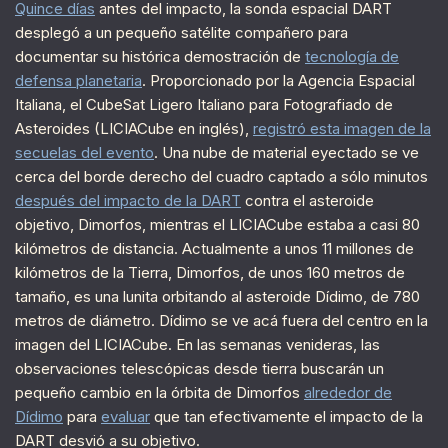
Quince días
antes del impacto, la sonda espacial DART
desplegó a un pequeño satélite compañero para
documentar su histórica demostración de
tecnología de
defensa planetaria
. Proporcionado por la Agencia Espacial
Italiana, el CubeSat Ligero Italiano para Fotografiado de
Asteroides (LICIACube en inglés),
registró esta imagen de la
secuelas del evento
. Una nube de material eyectado se ve
cerca del borde derecho del cuadro captado a sólo minutos
después del impacto de la DART
contra el asteroide
objetivo, Dimorfos, mientras el LICIACube estaba a casi 80
kilómetros de distancia. Actualmente a unos 11 millones de
kilómetros de la Tierra, Dimorfos, de unos 160 metros de
tamaño, es una lunita orbitando al asteroide Dídimo, de 780
metros de diámetro. Dídimo se ve acá fuera del centro en la
imagen del LICIACube. En las semanas venideras, las
observaciones telescópicas desde tierra buscarán un
pequeño cambio en la órbita de Dimorfos
alrededor de
Dídimo
para
evaluar
que tan efectivamente el impacto de la
DART desvió a su objetivo.