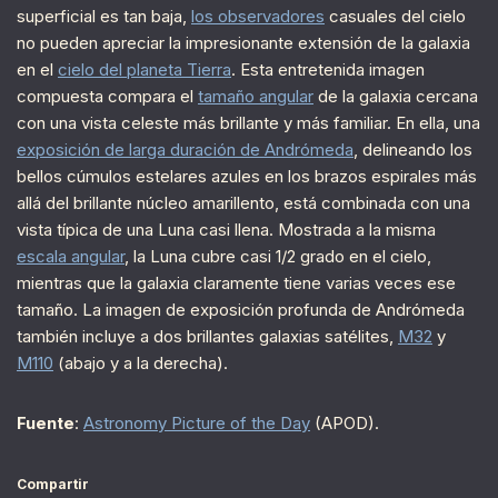
superficial es tan baja,
los observadores
casuales del cielo
no pueden apreciar la impresionante extensión de la galaxia
en el
cielo del planeta Tierra
. Esta entretenida imagen
compuesta compara el
tamaño angular
de la galaxia cercana
con una vista celeste más brillante y más familiar. En ella, una
exposición de larga duración de Andrómeda
, delineando los
bellos cúmulos estelares azules en los brazos espirales más
allá del brillante núcleo amarillento, está combinada con una
vista típica de una Luna casi llena. Mostrada a la misma
escala angular
, la Luna cubre casi 1/2 grado en el cielo,
mientras que la galaxia claramente tiene varias veces ese
tamaño. La imagen de exposición profunda de Andrómeda
también incluye a dos brillantes galaxias satélites,
M32
y
M110
(abajo y a la derecha).
Fuente
:
Astronomy Picture of the Day
(APOD).
Compartir