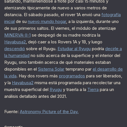
saltando, manteniéndose a flote por casi 15 minutos y
aterrizando típicamente de nuevo a varios metros de
distancia. El sábado pasado, el rover 1A envió una
fotografía
inicial
de su
nuevo mundo hogar
, a la izquierda, durante uno
de sus primeros saltos. El viernes, el módulo de aterrizaje
MINERVA-II-1
se despegó de su madre nodriza la
Hayabusa2
, dejó caer a los Rovers 1A y 1B, y luego
descendió
sobre el Ryugu.
Estudiar al Ryugu
podría
decirle a
la humanidad
no sólo acerca de la superficie y el interior del
Ryugu, sino también acerca de qué materiales estaban
disponibles en el
Sistema Solar
temprano par
el desarrollo de
la vida
. Hay dos rovers más
programados
para ser liberados,
y la
Hayabusa2
misma está programada para recolectar una
muestra superficial del
Ryugu
y traerla a la
Tierra
para un
análisis detallado antes del 2021.
Fuente:
Astronomy Picture of the Day.