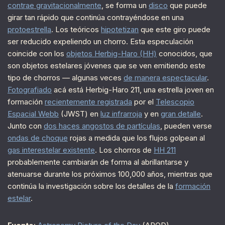
contrae gravitacionalmente
, se forma un
disco
que puede
girar tan rápido que continúa contrayéndose en una
protoestrella
. Los teóricos
hipotetizan
que este giro puede
ser reducido expeliendo un chorro. Esta especulación
coincide con los
objetos Herbig-Haro (HH)
conocidos, que
son objetos estelares jóvenes que se ven emitiendo este
tipo de chorros — algunas veces
de manera espectacular
.
Fotografiado
acá está Herbig-Haro 211, una estrella joven en
formación
recientemente registrada
por el
Telescopio
Espacial Webb
(JWST) en
luz infrarroja
y en
gran detalle
.
Junto con
dos haces angostos de partículas
, pueden verse
ondas de choque
rojas a medida que los flujos golpean al
gas interestelar existente
. Los chorros de
HH 211
probablemente cambiarán de forma al abrillantarse y
atenuarse durante los próximos 100,000 años, mientras que
continúa la investigación sobre los detalles de la
formación
estelar
.