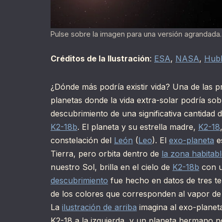
Pulse sobre la imagen para una versión agrandada.
Créditos de la Ilustración
:
ESA
,
NASA
,
Hub
¿Dónde más podría existir vida? Una de las p
planetas donde la vida extra-solar podría sob
descubrimiento de una significativa cantidad 
K2-18b
. El planeta y su estrella madre,
K2-18
constelación del
León
(
Leo
). El
exo-planeta
e
Tierra, pero orbita dentro de
la zona habitab
nuestro Sol, brilla en el cielo de
K2-18b
con un
descubrimiento
fue hecho en datos de tres te
de los colores que corresponden al vapor d
La
ilustración de arriba
imagina al exo-planet
K2-18 a la izquierda, y un planeta hermano n