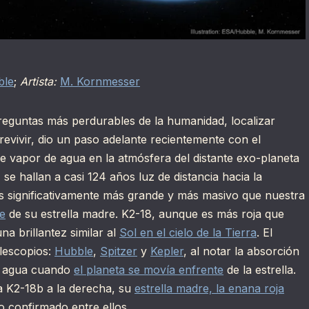
ble
;
Artista:
M. Kornmesser
reguntas más perdurables de la humanidad, localizar
revivir, dio un paso adelante recientemente con el
de vapor de agua en la atmósfera del distante exo-planeta
, se hallan a casi 124 años luz de distancia hacia la
s significativamente más grande y más masivo que nuestra
le
de su estrella madre. K2-18, aunque es más roja que
a brillantez similar al
Sol en el cielo de la Tierra
. El
lescopios:
Hubble
,
Spitzer
y
Kepler
, al notar la absorción
e agua cuando
el planeta se movía enfrente
de la estrella.
a K2-18b a la derecha, su
estrella madre, la enana roja
o confirmado entre ellos.