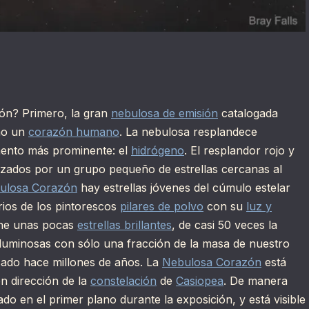
zón? Primero, la gran
nebulosa de emisión
catalogada
mo un
corazón humano
. La nebulosa resplandece
emento más prominente: el
hidrógeno
. El resplandor rojo y
gizados por un grupo pequeño de estrellas cercanas al
ulosa Corazón
hay estrellas jóvenes del cúmulo estelar
rios de los pintorescos
pilares de polvo
con su
luz y
ne unas pocas
estrellas brillantes
, de casi 50 veces la
 luminosas con sólo una fracción de la masa de nuestro
ado hace millones de años. La
Nebulosa Corazón
está
en dirección de la
constelación
de
Casiopea
. De manera
o en el primer plano durante la exposición, y está visible