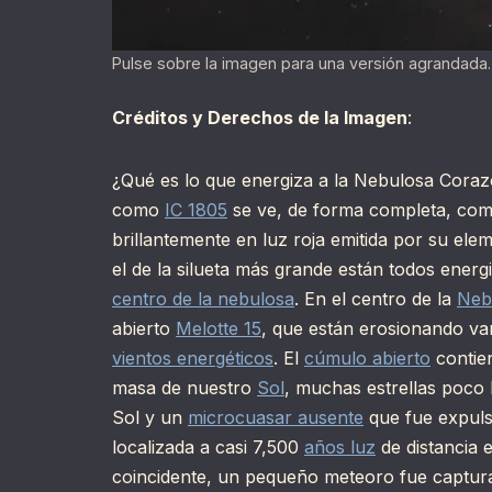
Pulse sobre la imagen para una versión agrandada.
Créditos y Derechos de la Imagen
:
¿Qué es lo que energiza a la Nebulosa Cora
como
IC 1805
se ve, de forma completa, co
brillantemente en luz roja emitida por su el
el de la silueta más grande están todos ener
centro de la nebulosa
. En el centro de la
Neb
abierto
Melotte 15
, que están erosionando va
vientos energéticos
. El
cúmulo abierto
contie
masa de nuestro
Sol
, muchas estrellas poco
Sol y un
microcuasar ausente
que fue expuls
localizada a casi 7,500
años luz
de distancia 
coincidente, un pequeño meteoro fue capturad