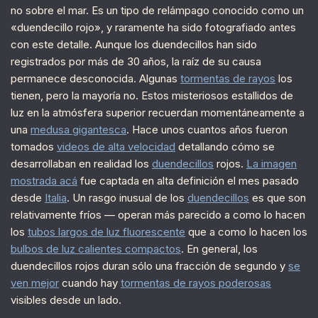
no sobre el mar. Es un tipo de relámpago conocido como un
«duendecillo rojo», y raramente ha sido fotografiado antes
con este detalle. Aunque los duendecillos han sido
registrados por más de 30 años, la raíz de su causa
permanece desconocida. Algunas
tormentas de rayos
los
tienen, pero la mayoría no. Estos misteriosos estallidos de
luz en la atmósfera superior recuerdan momentáneamente a
una
medusa gigantesca
. Hace unos cuantos años fueron
tomados
videos de alta velocidad
detallando cómo se
desarrollaban en realidad los
duendecillos
rojos.
La imagen
mostrada acá
fue captada en alta definición el mes pasado
desde
Italia
. Un rasgo inusual de los
duendecillos
es que son
relativamente fríos — operan más parecido a como lo hacen
los
tubos largos de luz fluorescente
que a como lo hacen los
bulbos de luz calientes compactos
. En general, los
duendecillos rojos duran sólo una fracción de segundo y
se
ven mejor
cuando hay
tormentas de rayos poderosas
visibles desde un lado.