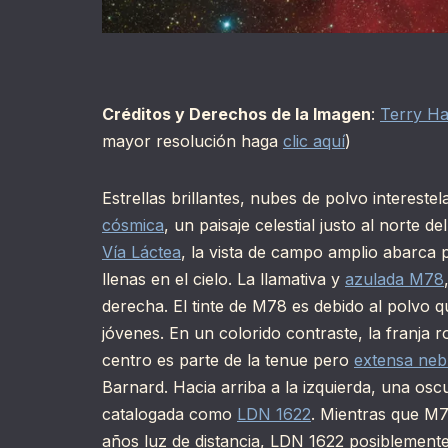
Créditos y Derechos de la Imagen
:
Terry H
mayor resolución haga
clic aquí
)
Estrellas brillantes, nubes de polvo interest
cósmica
, un paisaje celestial justo al norte de
Vía Láctea
, la vista de campo amplio abarca 
llenas en el cielo. La llamativa y
azulada M78
derecha. El tinte de M78 es debido al polvo qu
jóvenes. En un colorido contraste, la franja r
centro es parte de la tenue pero
extensa neb
Barnard. Hacia arriba a la izquierda, una os
catalogada como
LDN 1622
. Mientras que M7
años luz de distancia, LDN 1622 posiblement