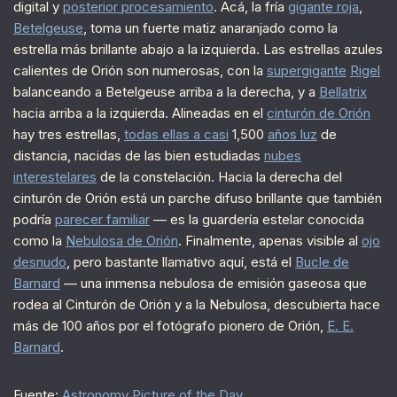
digital y
posterior procesamiento
. Acá, la fría
gigante roja
,
Betelgeuse
, toma un fuerte matiz anaranjado como la
estrella más brillante abajo a la izquierda. Las estrellas azules
calientes de Orión son numerosas, con la
supergigante
Rigel
balanceando a Betelgeuse arriba a la derecha, y a
Bellatrix
hacia arriba a la izquierda. Alineadas en el
cinturón de Orión
hay tres estrellas,
todas ellas a casi
1,500
años luz
de
distancia, nacidas de las bien estudiadas
nubes
interestelares
de la constelación. Hacia la derecha del
cinturón de Orión está un parche difuso brillante que también
podría
parecer familiar
— es la guardería estelar conocida
como la
Nebulosa de Orión
. Finalmente, apenas visible al
ojo
desnudo
, pero bastante llamativo aquí, está el
Bucle de
Barnard
— una inmensa nebulosa de emisión gaseosa que
rodea al Cinturón de Orión y a la Nebulosa, descubierta hace
más de 100 años por el fotógrafo pionero de Orión,
E. E.
Barnard
.
Fuente:
Astronomy Picture of the Day