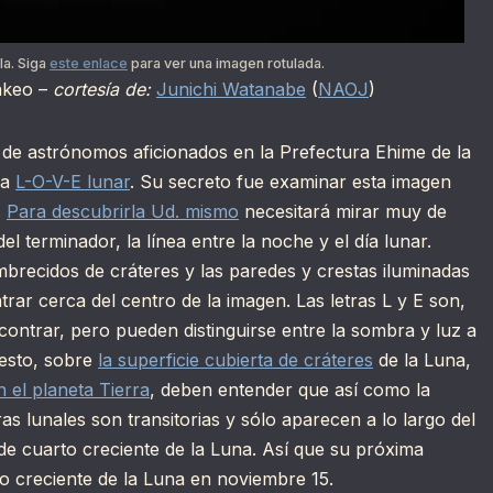
la. Siga
este enlace
para ver una imagen rotulada.
akeo –
cortesía de:
Junichi Watanabe
(
NAOJ
)
de astrónomos aficionados en la Prefectura Ehime de la
ra
L-O-V-E lunar
. Su secreto fue examinar esta imagen
.
Para descubrirla Ud. mismo
necesitará mirar muy de
el terminador, la línea entre la noche y el día lunar.
mbrecidos de cráteres y las paredes y crestas iluminadas
ontrar cerca del centro de la imagen. Las letras L y E son,
contrar, pero pueden distinguirse entre la sombra y luz a
uesto, sobre
la superficie cubierta de cráteres
de la Luna,
n el planeta Tierra
, deben entender que así como la
tras lunales son transitorias y sólo aparecen a lo largo del
 de cuarto creciente de la Luna. Así que su próxima
to creciente de la Luna en noviembre 15.