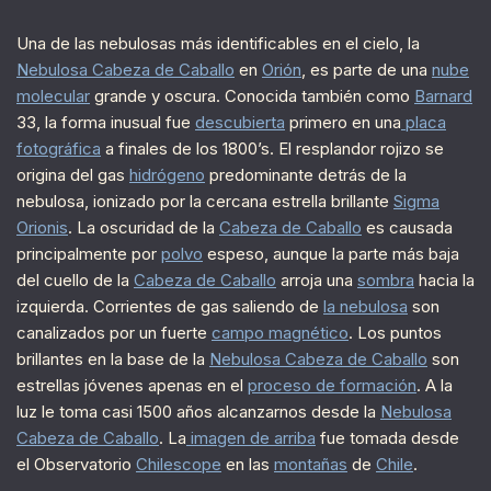
Una de las nebulosas más identificables en el cielo, la
Nebulosa Cabeza de Caballo
en
Orión
, es parte de una
nube
molecular
grande y oscura. Conocida también como
Barnard
33, la forma inusual fue
descubierta
primero en una
placa
fotográfica
a finales de los 1800’s. El resplandor rojizo se
origina del gas
hidrógeno
predominante detrás de la
nebulosa, ionizado por la cercana estrella brillante
Sigma
Orionis
. La oscuridad de la
Cabeza de Caballo
es causada
principalmente por
polvo
espeso, aunque la parte más baja
del cuello de la
Cabeza de Caballo
arroja una
sombra
hacia la
izquierda. Corrientes de gas saliendo de
la nebulosa
son
canalizados por un fuerte
campo magnético
. Los puntos
brillantes en la base de la
Nebulosa Cabeza de Caballo
son
estrellas jóvenes apenas en el
proceso de formación
. A la
luz le toma casi 1500 años alcanzarnos desde la
Nebulosa
Cabeza de Caballo
. La
imagen de arriba
fue tomada desde
el Observatorio
Chilescope
en las
montañas
de
Chile
.