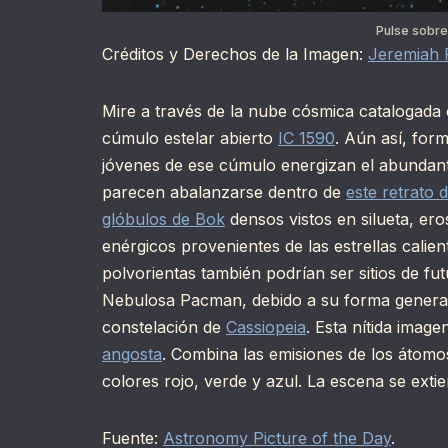
Pulse sobre
Créditos y Derechos de la Imagen:
Jeremiah 
Mire a través de la nube cósmica catalogada c
cúmulo estelar abierto
IC 1590
. Aún así, fo
jóvenes de ese cúmulo energizan el abundant
parecen abalanzarse dentro de
este retrato
glóbulos de Bok
densos vistos en silueta, ero
enérgicos provenientes de las estrellas calien
polvorientas también podrían ser sitios de fu
Nebulosa Pacman, debido a su forma general,
constelación de
Cassiopeia
. Esta nítida imag
angosta
. Combina las emisiones de los átomo
colores rojo, verde y azul. La escena se exti
Fuente:
Astronomy Picture of the Day
.