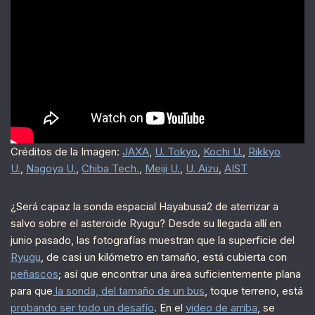
Créditos de la Imagen:
JAXA
,
U. Tokyo
,
Kochi U.
,
Rikkyo
U.
,
Nagoya U.
,
Chiba Tech.
,
Meiji U.
,
U. Aizu
,
AIST
¿Será capaz la sonda espacial Hayabusa2 de aterrizar a
salvo sobre el asteroide Ryugu? Desde su llegada allí en
junio pasado, las fotografías muestran que la superficie del
Ryugu
, de casi un kilómetro en tamaño, está cubierta con
peñascos
; así que encontrar una área suficientemente plana
para que
la sonda, del tamaño de un bus
, toque terreno, está
probando ser todo un desafío
. En el
video de arriba
, se