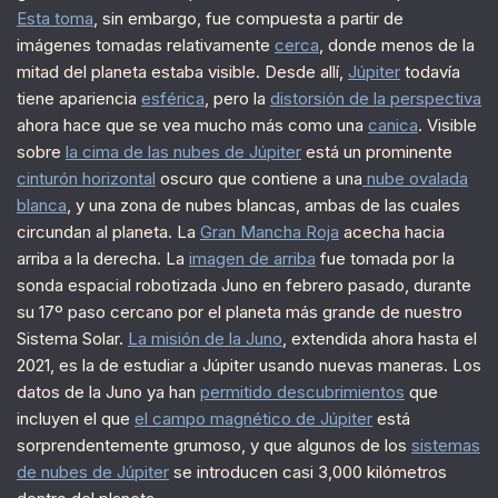
Esta toma
, sin embargo, fue compuesta a partir de
imágenes tomadas relativamente
cerca
, donde menos de la
mitad del planeta estaba visible. Desde allí,
Júpiter
todavía
tiene apariencia
esférica
, pero la
distorsión de la perspectiva
ahora hace que se vea mucho más como una
canica
. Visible
sobre
la cima de las nubes de Júpiter
está un prominente
cinturón horizontal
oscuro que contiene a una
nube ovalada
blanca
, y una zona de nubes blancas, ambas de las cuales
circundan al planeta. La
Gran Mancha Roja
acecha hacia
arriba a la derecha. La
imagen de arriba
fue tomada por la
sonda espacial robotizada Juno en febrero pasado, durante
su 17º paso cercano por el planeta más grande de nuestro
Sistema Solar.
La misión de la Juno
, extendida ahora hasta el
2021, es la de estudiar a Júpiter usando nuevas maneras. Los
datos de la Juno ya han
permitido descubrimientos
que
incluyen el que
el campo magnético de Júpiter
está
sorprendentemente grumoso, y que algunos de los
sistemas
de nubes de Júpiter
se introducen casi 3,000 kilómetros