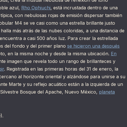
pius, crea la inusual nebulosa de reflexión de tono
doble azul,
Rho Ophiuchi
, está incrustada dentro de una
 típica, con nebulosas rojas de emisión dispersar también
lobular M4 se ve casi como una estrella brillante justo
halla más atrás de las nubes coloridas, a una distancia de
encuentra a casi 500 años luz. Para crear la estrellada
nes del fondo y del primer plano
se hicieron una después
oto, en la misma noche y desde la misma ubicación.
En
te imagen que revela todo un rango de brillanteces y
ir
. Registrada en las primeras horas del 31 de enero, la
ercano al horizonte oriental y alzándose para unirse a su
llante Marte y su reflejo acuático están a la izquierda de un
da Silvestre Bosque del Apache, Nuevo México,
planeta
).