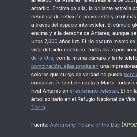
alrededor de Antares, la estrella alfa de Scor
amarillo. Encima de ella, la brillante estrella 
nebulosa de reflexión polvorienta y azul más
a través del espacio interestelar. El cúmulo g
encima y a la derecha de Antares, aunque se 
unos 7,000 años luz. El río oscuro mismo se 
vista del cielo nocturno, todas las exposicio
de la otra
, con la misma cámara y lente telef
combinación, ellas producen
una impresionan
colores que su ojo de verdad no puede
percib
composición también capta a Marte, todavía c
rival Antares en
el escenario celestial
. El bri
árbol solitario en el Refugio Nacional de Vi
Tierra
.
Fuente:
Astronomy Picture of the Day
(APOD