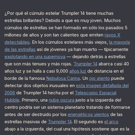
¿Por qué el cúmulo estelar Trumpler 14 tiene muchas
estrellas brillantes? Debido a que es muy joven. Muchos
cúmulos de estrellas se han formado en sólo los pasados 5
millones de años y son tan calientes que emiten
rayos X
detectables
. En los cúmulos estelares más viejos,
la mayoría
de las estrellas
así de jóvenes ya han muerto — típicamente
explotando en una supernova
— dejando detrás a estrellas
que son más tenues y más rojas.
Trumpler 14
abarca casi 40
años luz y se halla a casi 9,000
años luz
de distancia en el
borde de la famosa
Nebulosa Carina
. Un
ojo atento
puede
detectar dos objetos inusuales en
esta imagen detallada del
2006
de Trumpler 14 hecha por el
Telescopio Espacial
Hubble
. Primero, una
nube oscura
justo a la izquierda del
centro podría ser un sistema planetario tratando de formarse
antes de ser destruido por los
energéticos vientos
de las
estrellas masivas de
Trumpler 14
. El segundo es
el arco
abajo a la izquierda, del cual una hipótesis sostiene que es la