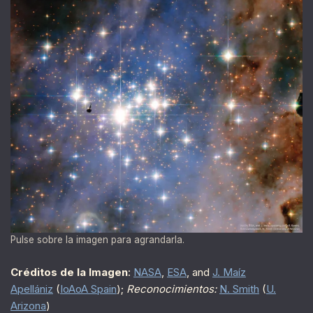
Pulse sobre la imagen para agrandarla.
Créditos de la Imagen
:
NASA
,
ESA
, and
J. Maíz
Apellániz
(
IoAoA Spain
);
Reconocimientos:
N. Smith
(
U.
Arizona
)