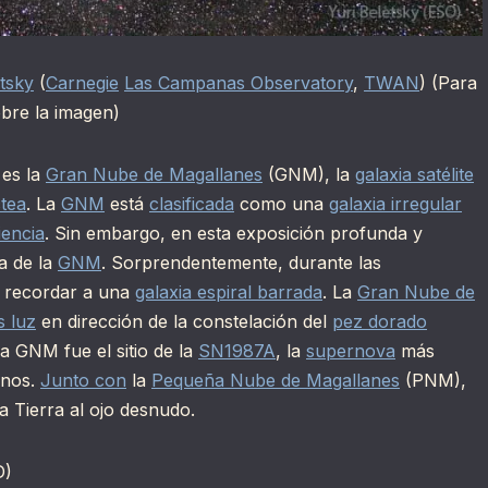
etsky
(
Carnegie
Las Campanas Observatory
,
TWAN
) (Para
bre la imagen)
 es la
Gran Nube de Magallanes
(GNM), la
galaxia satélite
ctea
. La
GNM
está
clasificada
como una
galaxia irregular
iencia
. Sin embargo, en esta exposición profunda y
ta de la
GNM
. Sorprendentemente, durante las
 recordar a una
galaxia espiral barrada
. La
Gran Nube de
s luz
en dirección de la constelación del
pez dorado
a GNM fue el sitio de la
SN1987A
, la
supernova
más
rnos.
Junto con
la
Pequeña Nube de Magallanes
(PNM),
a Tierra al ojo desnudo.
D)