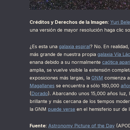
Créditos y Derechos de la Imagen
:
Yuri Bel
una versión de mayor resolución haga clic so
¿Es esta una
galaxia espiral
? No. En realidad,
más grande de nuestra propia
galaxia Vía Lá
enana debido a su normalmente
caótica apar
amplia, se vuelve visible la extensión comple
exposiciones más largas, la
GNM
comienza a
Magallanes
se encuentra a sólo 180,000
año
(
Dorado
). Abarcando unos 15,000 años luz, l
brillante y más cercana de los tiempos mode
la GNM
puede verse
en el hemisferio sur de l
Fuente
:
Astronomy Picture of the Day
(APO