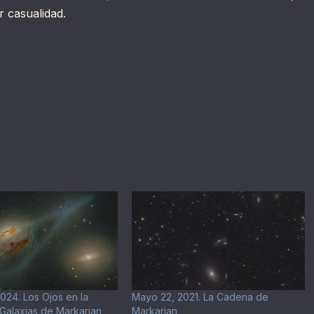
 casualidad.
024. Los Ojos en la
Mayo 22, 2021. La Cadena de
Galaxias de Markarian
Markarian