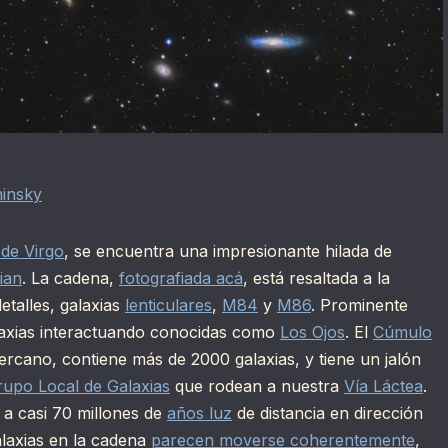
insky
de Virgo
, se encuentra una impresionante hilada de
ian
. La cadena,
fotografiada acá
, está resaltada a la
talles, galaxias
lenticulares
,
M84
y
M86
. Prominente
alaxias interactuando conocidas como
Los Ojos
. El
Cúmulo
rcano, contiene más de 2000 galaxias, y tiene un jalón
rupo Local de Galaxias
que rodean a nuestra
Vía Láctea
.
 a casi 70 millones de
años luz
de distancia en dirección
alaxias en la cadena
parecen moverse coherentemente
,