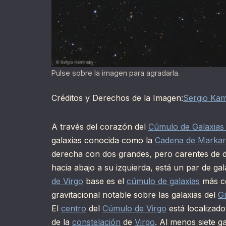
Pulse sobre la imagen para agradarla.
Créditos y Derechos de la Imagen:
Sergio Kam
A través del corazón del
Cúmulo de Galaxias 
galaxias conocida como la
Cadena de Markar
derecha con dos grandes, pero carentes de de
hacia abajo a su izquierda, está un par de g
de Virgo
base es el
cúmulo de galaxias
más ce
gravitacional notable sobre las galaxias del
G
El
centro
del
Cúmulo de Virgo
está localizado
de la
constelación
de
Virgo
. Al menos siete g