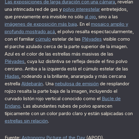
Las exposiciones de larga duración con una cámara
, revelan
una intrincada red de gas y
polvo interestelar
entretejidos,
que previamente era invisible no sólo
al ojo
, sino a las
imágenes de exposición más baja
. En el
mosaico amplio y
profundo mostrado acá
, el polvo resalta espectacularmente,
con el familiar
cúmulo
estelar de las
Pléyades
visible como
el parche azulado cerca de la parte superior de la imagen.
Azul es el color de las estrellas más masivas de las
Pléyades
, cuya luz distintiva se refleja desde el fino polvo
cercano. Arriba a la izquierda está el cúmulo estelar de las
Híadas
, rodeando a la brillante, anaranjada y más cercana
estrella
Aldebarán
. Una
nebulosa de emisión
de resplandor
rojizo resalta la parte baja de la imagen, incluyendo el
curvado listón rojo vertical conocido como el
Bucle de
Eridano
. Las abundantes nubes de polvo aparecen
típicamente con un color pardo claro y están salpicadas con
estrellas sin relación
.
Fuente:
Astronomy Picture of the Day
(APOD).