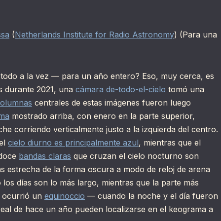
ssa
(
Netherlands Institute for Radio Astronomy
) (Para una
— todo a la vez — para un año entero? Eso, muy cerca, es
os durante 2021, una
cámara de-todo-el-cielo
tomó una
columnas
centrales de estas imágenes fueron luego
ma
mostrado arriba, con enero en la parte superior,
he corriendo verticalmente justo a la izquierda del centro.
el
cielo diurno es principalmente azul
, mientras que el
 doce
bandas claras
que cruzan el cielo nocturno son
ás estrecha de la forma oscura a modo de reloj de arena
los días son lo más largo, mientras que la parte más
r ocurrió un
equinoccio
— cuando la noche y el día fueron
eal de hace un año pueden localizarse en el keograma a