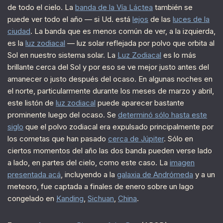
de todo el cielo. La
banda de la Vía Láctea
también se
puede ver todo el año — si Ud. está
lejos
de las
luces de la
ciudad
. La banda que es menos común de ver, a la izquierda,
es la
luz zodiacal
— luz solar reflejada por polvo que orbita al
Sol en nuestro sistema solar. La
Luz Zodiacal
es lo más
brillante cerca del Sol y por eso se ve mejor justo antes del
amanecer o justo después del ocaso. En algunas noches en
el norte, particularmente durante los meses de marzo y abril,
este listón de
luz zodiacal
puede aparecer bastante
prominente luego del ocaso. Se
determinó sólo hasta este
siglo
que el polvo zodiacal era expulsado principalmente por
los cometas que han pasado
cerca de Júpiter
. Sólo en
ciertos momentos del año las dos banda pueden verse lado
a lado, en partes del cielo, como este caso. La
imagen
presentada acá
, incluyendo a la
galaxia de Andrómeda
y a un
meteoro, fue captada a finales de enero sobre un lago
congelado en
Kanding
,
Sichuan
,
China
.