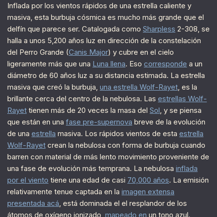
Inflada por los vientos rápidos de una estrella caliente y
masiva, esta burbuja cósmica es mucho más grande que el
delfín que parece ser. Catalogada como
Sharpless
2-308, se
halla a unos 5,200 años luz en dirección de la constelación
del Perro Grande (
Canis Major
) y cubre en el cielo
ligeramente más que una
Luna llena
. Eso
corresponde
a un
diámetro de 60 años luz a su distancia estimada. La estrella
masiva que creó la burbuja,
una estrella Wolf-Rayet
, es la
brillante cerca del centro de la nebulosa. Las
estrellas Wolf-
Rayet
tienen más de 20 veces la masa del
Sol
, y se piensa
que están en una
fase pre-supernova
breve de la evolución
de una
estrella
masiva. Los rápidos vientos de esta
estrella
Wolf-Rayet
crean la nebulosa con forma de burbuja cuando
barren con material de más lento movimiento proveniente de
una fase de evolución más temprana. La nebulosa
inflada
por el viento
tiene una edad de casi
70,000 años
. La emisión
relativamente tenue captada en la
imagen extensa
presentada acá
, está dominada el el resplandor de los
átomos de oxígeno ionizado,
mapeado en
un tono azul.