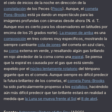
el cielo de inicios de la noche en dirección de la
constelación
de los Peces (
Piscis
). Aunque, el
cometa
Pons-Brooks
está ya dando un espectáculo para las
imágenes profundas con cámaras desde ahora (N. d. T.
Aunque eso es cierto para los observadores en latitudes por
encima de los 25 grados norte).
La imagen de arriba
es una
composición
en tres colores muy específicos, mostrando la
siempre cambiante
cola de iones
del cometa en azul claro,
su
coma
externa en verde, y resaltando algún gas brillando
en rojo alrededor de la coma como una
espiral
. Se piensa
que la espiral es causada por el gas que está siendo
expelido por el
núcleo lentamente rotatorio
del témpano
gigante que es el cometa. Aunque siempre es difícil predecir
la futura brillantez de los cometas, el
cometa Pons-Brooks
ha sido particularmente propenso a los
estallidos
, haciéndolo
aún más difícil predecir que tan brillante estará en realidad a
medida que
la Luna se mueva frente al Sol
el
8 de abril
.